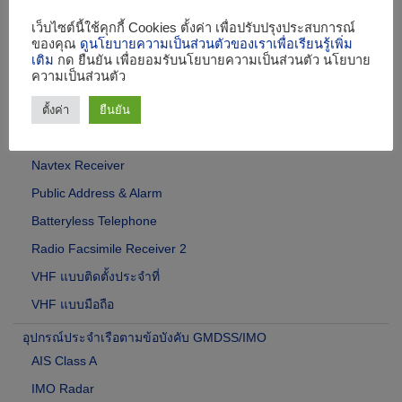
VDR / SVDR
เว็บไซต์นี้ใช้คุกกี้ Cookies ตั้งค่า เพื่อปรับปรุงประสบการณ์
ของคุณ
ดูนโยบายความเป็นส่วนตัวของเราเพื่อเรียนรู้เพิ่ม
เครื่องสื่อสารประจำเรือ
เติม
กด ยืนยัน เพื่อยอมรับนโยบายความเป็นส่วนตัว นโยบาย
ความเป็นส่วนตัว
เอไอเอส (AIS) Class B
CB Radio / มดดำ
ตั้งค่า
ยืนยัน
วิทยุระบบดิจิตอล
Navtex Receiver
Public Address & Alarm
Batteryless Telephone
Radio Facsimile Receiver 2
VHF แบบติดตั้งประจำที่
VHF แบบมือถือ
อุปกรณ์ประจำเรือตามข้อบังคับ GMDSS/IMO
AIS Class A
IMO Radar