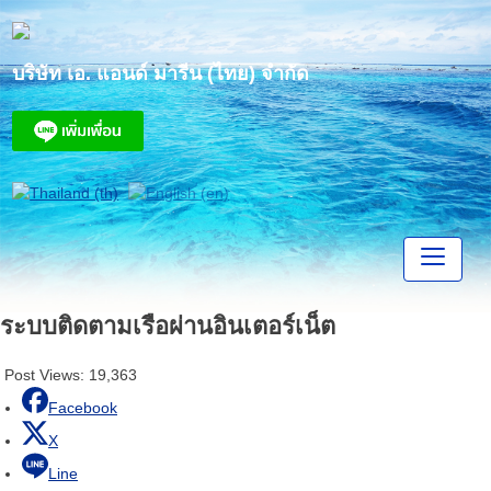
Skip
to
content
บริษัท เอ. แอนด์ มารีน (ไทย) จำกัด
ระบบติดตามเรือผ่านอินเตอร์เน็ต
Post Views:
19,363
Facebook
X
Line