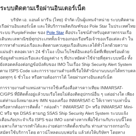
ระบบติดตามเรือผ่านอินเตอร์เน็ต
บริษัท เอ. แอนด์ มารีน (ไทย) จำกัด เป็นผู้แทนจำหน่าย ระบบติดตาม
เรือผ่านอินเตอร์เน็ต และให้บริการผลิตภัณฑ์ของ Pole Star ในประเทศไทย
ระบบ PurpleFinder ของ
Pole Star
คือประโยชน์สำหรับอุตสาหกรรมเรือ
เดินทะเลพาณิชย์ทุกประเภททั้งเจ้าของกองเรือหรือเจ้าของเรือแต่ละลำ ใน
การหาตำแหน่งเรือและติดตามควบคุมเรือเดินทะเลได้ทั่วโลกด้วยความ
แม่นยำ ตลอดเวลา 24 ชั่วโมง เป็นเว็บไซด์อินเตอร์เน็ตที่เพียบพร้อมด้วย
ข้อมูลตำแหน่งเรือและข้อมูลต่าง ๆ ที่ประหยัดค่าใช้จ่ายที่สุดระบบหนึ่ง ทั้ง
ยังสอดคล้องต่อกฏข้อบังคับของ IMO ในเรื่อง Ship Security Alert System
ตาม ISPS Code และการรายงานตำบลที่เรือให้สำนักงานบนบกได้ทราบตล
อดทุกๆ 6 ชั่วโมง หรือตามต้องการได้ โดยผ่านทางอินเตอร์เน็ต
การรายงานตำแหน่งสามารถใช้เครื่องสื่อสารดาวเทียม INMARSAT-
C/GPS ที่มีติดตั้งอยู่แล้วบนเรือโดยไม่ต้องติดอุปกรณ์อื่น ๆ แต่อย่างใด เพียง
แต่ท่านแจ้งหมายเลข IMN ของเครื่อง INMARSAT-C ให้เราทราบเท่านั้น
หรือหากต้องการติดตั้ง “ กล่องดำ ” INMARSAT D+ หรือ INMARSAT Mini-
C หรือ ชุด DSAS ตามกฏ SSAS Ship Security Alert System ระบบแจ้ง
เตือนภัยประจำเรือ ISPS ของ IMO แยกต่างหากเพื่อใช้งานกับระบบนี้โดย
เฉพาะก็สามารถทำได้และง่ายต่อการติดตั้งเช่นกัน ท่านสามารถกรอกใบ
สมัครใช้บริการโดย ดาวน์โหลดแบบฟอร์ม แล้วส่งให้บริษัทฯ โดยทาง