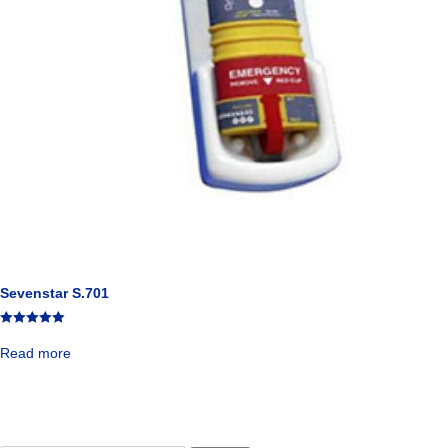
Sevenstar S.701
Rated
5.00
Read more
out of 5