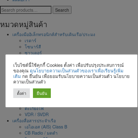
Search
Search
for:
หมวดหมู่สินค้า
เครื่องมืออิเล็กทรอนิกส์สำหรับเดินเรือ/ประมง
เรดาร์
โซนาร์สี
ซาวเดอร์
จีพีเอส พลอตเตอร์
เว็บไซต์นี้ใช้คุกกี้ Cookies ตั้งค่า เพื่อปรับปรุงประสบการณ์
เอไอเอส (AIS) Class A
ของคุณ
ดูนโยบายความเป็นส่วนตัวของเราเพื่อเรียนรู้เพิ่ม
เอไอเอส (AIS) Class B
เติม
กด ยืนยัน เพื่อยอมรับนโยบายความเป็นส่วนตัว นโยบาย
Autopilot
ความเป็นส่วนตัว
ECDIS
Gyrocompass
ตั้งค่า
ยืนยัน
Radio Facsimile Receiver
Speed Log
ตะเกียงไฟ
VDR / SVDR
เครื่องสื่อสารประจำเรือ
เอไอเอส (AIS) Class B
CB Radio / มดดำ