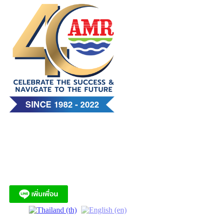
Skip
to
content
บริษัท เอ. แอนด์ มารีน (ไทย)
จำกัด