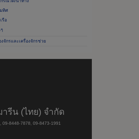
ปกรณ์วัด/นำทาง
็มทิศ
เรือ
นๆ
่องจักรและเครื่องจักรช่วย
มารีน (ไทย) จำกัด
8, 09-8448-7878, 09-8473-1991