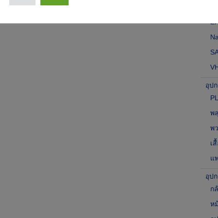
E
E
Na
S
V
อุป
P
พ
พว
เส
แพ
อุป
กล
หม