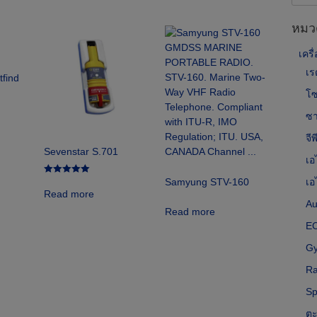
for:
หมวด
เครื
เร
find
โซ
ซา
จี
Sevenstar S.701
เอ
Samyung STV-160
เอ
Rated
5.00
Read more
out of 5
Au
Read more
E
G
Ra
Sp
ตะ