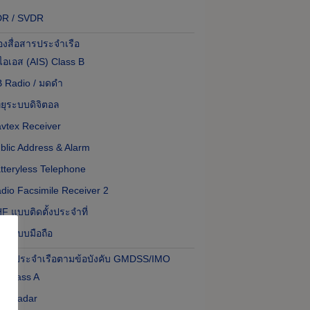
DR / SVDR
่องสื่อสารประจำเรือ
ไอเอส (AIS) Class B
 Radio / มดดำ
ทยุระบบดิจิตอล
vtex Receiver
blic Address & Alarm
tteryless Telephone
dio Facsimile Receiver 2
F แบบติดตั้งประจำที่
F แบบมือถือ
กรณ์ประจำเรือตามข้อบังคับ GMDSS/IMO
S Class A
O Radar