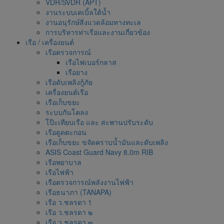
VDR/SVDR (APT)
งานระบบเคเบิ้ลใต้น้ำ
งานอนุรักษ์สิ่งแวดล้อมทางทะเล
การบริหารท่าเรือและงานเกี่ยวข้อง
เรือ / เครื่องยนต์
เรือตรวจการณ์
เรือไฟเบอร์กลาส
เรือยาง
เรือดับเพลิงกู้ภัย
เครื่องยนต์เรือ
เรือเก็บขยะ
ระบบกันโคลง
โป๊ะเทียบเรือ และ สะพานปรับระดับ
เรือดูดตะกอน
เรือเก็บขยะ ขจัดคราบน้ำมันและดับเพลิง
ASIS Coast Guard Navy 8.0m RIB
เรือพยาบาล
เรือไฟฟ้า
เรือตรวจการณ์พลังงานไฟฟ้า
เรือธนาภา (TANAPA)
เรือ ว.ชลรดา 1
เรือ ว.ชลรดา ๒
เรือ ว.ชลรดา ๓