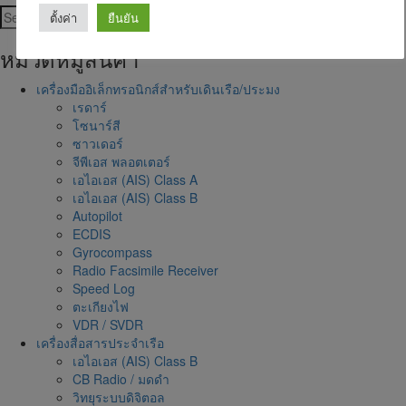
Search
Search
ตั้งค่า
ยืนยัน
for:
หมวดหมู่สินค้า
เครื่องมืออิเล็กทรอนิกส์สำหรับเดินเรือ/ประมง
เรดาร์
โซนาร์สี
ซาวเดอร์
จีพีเอส พลอตเตอร์
เอไอเอส (AIS) Class A
เอไอเอส (AIS) Class B
Autopilot
ECDIS
Gyrocompass
Radio Facsimile Receiver
Speed Log
ตะเกียงไฟ
VDR / SVDR
เครื่องสื่อสารประจำเรือ
เอไอเอส (AIS) Class B
CB Radio / มดดำ
วิทยุระบบดิจิตอล