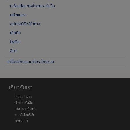
กล้องส่องทางไกลประจำเรือ
หม้อแปลง
อุปกรณ์วัด/นำทาง
เข็มทิศ
ไฟเรือ
อื่นๆ
เครื่องจักรและเครื่องจักรช่วย
เกี่ยวกับเรา
รับสมัครงาน
ตัวแทนผู้ผลิต
สาขาและตัวแทน
แผนที่ตั้งบริษัท
ติดต่อเรา