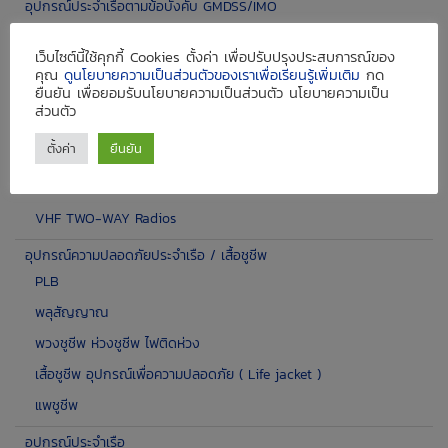
อุปกรณ์ประจำเรือตามข้อบังคับ GMDSS/IMO
AIS Class A
เว็บไซต์นี้ใช้คุกกี้ Cookies ตั้งค่า เพื่อปรับปรุงประสบการณ์ของ
IMO Radar
คุณ
ดูนโยบายความเป็นส่วนตัวของเราเพื่อเรียนรู้เพิ่มเติม
กด
ยืนยัน เพื่อยอมรับนโยบายความเป็นส่วนตัว นโยบายความเป็น
ECDIS
ส่วนตัว
EPIRB
ตั้งค่า
ยืนยัน
Navtex Receiver
SART
VHF TWO-WAY Radios
อุปกรณ์ความปลอดภัยประจำเรือ / เสื้อชูชีพ
PLB
พลุสัญญาณ
พวงชูชีพ ห่วงชูชีพ ไฟติดห่วง
เสื้อชูชีพ อุปกรณ์เพื่อความปลอดภัย ( Life jacket )
แพชูชีพ
อุปกรณ์ประจำเรือ