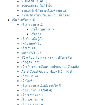
VDR/SVDR (APT)
งานระบบเคเบิ้ลใต้น้ำ
งานอนุรักษ์สิ่งแวดล้อมทางทะเล
การบริหารท่าเรือและงานเกี่ยวข้อง
เรือ / เครื่องยนต์
เรือตรวจการณ์
เรือไฟเบอร์กลาส
เรือยาง
เรือดับเพลิงกู้ภัย
เครื่องยนต์เรือ
เรือเก็บขยะ
ระบบกันโคลง
โป๊ะเทียบเรือ และ สะพานปรับระดับ
เรือดูดตะกอน
เรือเก็บขยะ ขจัดคราบน้ำมันและดับเพลิง
ASIS Coast Guard Navy 8.0m RIB
เรือพยาบาล
เรือไฟฟ้า
เรือตรวจการณ์พลังงานไฟฟ้า
เรือธนาภา (TANAPA)
เรือ ว.ชลรดา 1
เรือ ว.ชลรดา ๒
เรือ ว.ชลรดา ๓