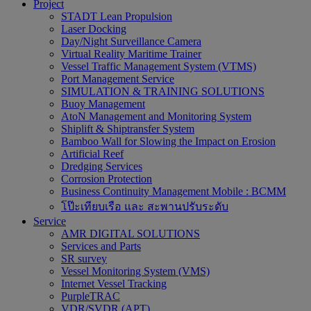
Project
STADT Lean Propulsion
Laser Docking
Day/Night Surveillance Camera
Virtual Reality Maritime Trainer
Vessel Traffic Management System (VTMS)
Port Management Service
SIMULATION & TRAINING SOLUTIONS
Buoy Management
AtoN Management and Monitoring System
Shiplift & Shiptransfer System
Bamboo Wall for Slowing the Impact on Erosion
Artificial Reef
Dredging Services
Corrosion Protection
Business Continuity Management Mobile : BCMM
โป๊ะเทียบเรือ และ สะพานปรับระดับ
Service
AMR DIGITAL SOLUTIONS
Services and Parts
SR survey
Vessel Monitoring System (VMS)
Internet Vessel Tracking
PurpleTRAC
VDR/SVDR (APT)