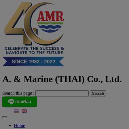
Skip
to
content
A. & Marine (THAI) Co., Ltd.
Search this page :
Home