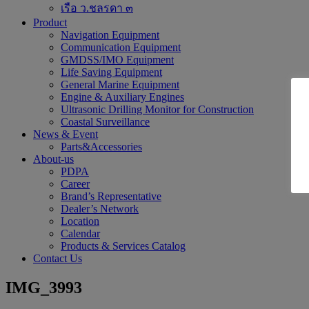
เรือ ว.ชลรดา ๓
Product
Navigation Equipment
Communication Equipment
GMDSS/IMO Equipment
Life Saving Equipment
General Marine Equipment
Engine & Auxiliary Engines
Ultrasonic Drilling Monitor for Construction
Coastal Surveillance
News & Event
Parts&Accessories
About-us
PDPA
Career
Brand’s Representative
Dealer’s Network
Location
Calendar
Products & Services Catalog
Contact Us
IMG_3993