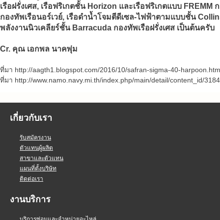
เรือฝรั่งเศส, เรือฟริเกตชั้น Horizon และเรือฟริเกตแบบ FREMM ก
กองทัพเรือนอร์เวย์, เรือดำน้ำโจมตีดีเซล-ไฟฟ้าตามแบบชั้น Coll
พลังงานนิวเคลียร์ชั้น Barracuda กองทัพเรือฝรั่งเศส เป็นต้นครับ
Cr. คุณ เอกพล นาคพุ่ม
ที่มา http://aagth1.blogspot.com/2016/10/safran-sigma-40-harpoon.htm
ที่มา http://www.namo.navy.mi.th/index.php/main/detail/content_id/3184
เกี่ยวกับเรา
รับสมัครงาน
ตัวแทนผู้ผลิต
สาขาและตัวแทน
แผนที่ตั้งบริษัท
ติดต่อเรา
งานบริการ
บริการซ่อมและจำหน่ายอะไหล่