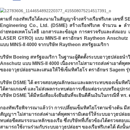
ตามที่ กองทัพเรือได้ลงนามในสัญญาจ้างสร้างเรือฟริเกต เลขที่ 
Engineering Co., Ltd. (DSME) สร้างเรือฟริเกต จำนวน ๑ ล
ถ่ายทอดเทคโนโลยี เอกสารและข้อมูล การตรวจรับและส่งมอบ และ
LASER GYRO) แบบ MINS-II ตราอักษร Raytheon Anschutz จำน
แบบ MINS-II 4000 จากบริษัท Raytheon สหรัฐอเมริกา
บริษัท Boeing สหรัฐอเมริกา ในฐานะผู้ติดตั้งระบบอาวุธปล่อยนำ
Anschutz แบบ MINS-II 4000 เนื่องจากไม่สามารถส่งค่าเอาต์พุ
ของอาวุธปล่อยฯและเสนอให้ใช้เข็มทิศไยโร ตราอักษร Sagem รุ
บริษัท DSME ได้ ตรวจสอบคุณลักษณะและผลกระทบของเข็มทิศไยโ
ได้ตามเกณฑ์ และไม่ส่งผลกระทบต่อการเชื่อมต่อระบบหรืออุปกร
บริษัท DSME ได้มีหนังสือแจ้งยืนยันที่จะยินดีคืนเงินในกรณีที่ ท
กองทัพเรือพิจารณาแล้วว่า การเปลี่ยนเข็มทิศไยโรตามข้างต้น ม
สัญญาฯ ไม่สามารถส่งค่าเอาต์พุตพารามิเตอร์ให้ระบบอาวุธปล
ทบต่อขีดสมรรถนะหลักของเรือ ซึ่งบริษัทที่เกี่ยวข้องได้ตรวจสอบแ
สามารถใช้งานร่วมกับระบบอาวุธปล่อยฯ ของเรือฟริเกตได้ ดังนั้นกอ