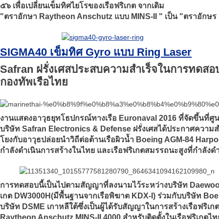
๕๖ เพื่อเปลี่ยนเข็มทิศไยโรของเรือฟริเกต จากเดิม
"ตราอักษา Raytheon Anschutz แบบ MINS-II " เป็น "ตราอักษร
SIGMA40 เข็มทิศ Gyro แบบ Ring Laser
Safran ฝรั่งเศสประสบความสำเร็จในการทดสอบร
กองทัพเรือไทย
งานแสดงอาวุธยุทโธปกรณ์ทางเรือ Euronaval 2016 ที่จัดขึ้นที่ศูน
บริษัท Safran Electronics & Defense ฝรั่งเศสได้ประกาศความ
โยงกับอาวุธปล่อยนำวิถีต่อต้านเรือผิวน้ำ Boeing AGM-84 Harpoon
กำลังดำเนินการสร้างในไทย และเรือฟริเกตสมรรถนะสูงที่กำลังด
การทดสอบนี้เป็นไปตามสัญญาที่ลงนามไว้ระหว่างบริษัท Daewoo
เกต DW3000H(มีพื้นฐานจากเรือพิฆาต KDX-I) ร่วมกับบริษัท Boein
บริษัท DSME เกาหลีใต้ซึ่งเป็นผู้ได้รับสัญญาในการสร้างเรือฟร
Raytheon Anschutz MINS-II 4000 สำหรับติดตั้งในเรือฟริเกตไท