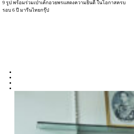
9 รูป พร้อมร่วมเป่าเค้กอวยพรแสดงความยินดี ในโอกาสครบ
รอบ 6 ปี มารีนไทยกรุ๊ป