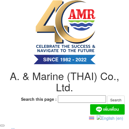
Skip
to
content
A. & Marine (THAI) Co.,
Ltd.
Search this page :