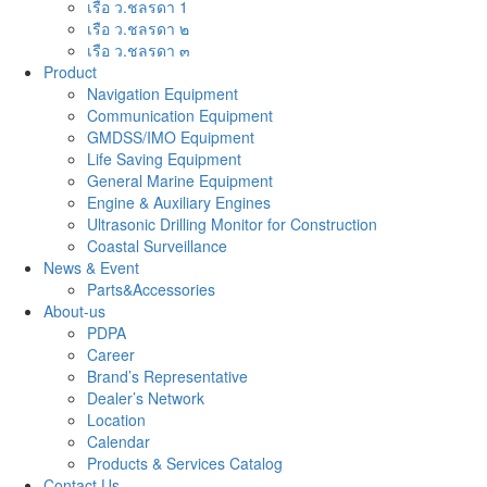
เรือ ว.ชลรดา 1
เรือ ว.ชลรดา ๒
เรือ ว.ชลรดา ๓
Product
Navigation Equipment
Communication Equipment
GMDSS/IMO Equipment
Life Saving Equipment
General Marine Equipment
Engine & Auxiliary Engines
Ultrasonic Drilling Monitor for Construction
Coastal Surveillance
News & Event
Parts&Accessories
About-us
PDPA
Career
Brand’s Representative
Dealer’s Network
Location
Calendar
Products & Services Catalog
Contact Us