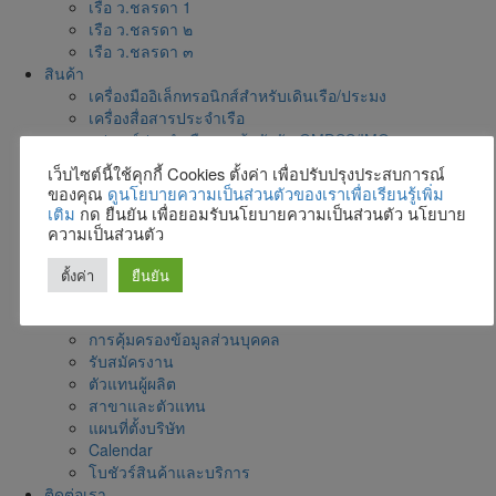
เรือ ว.ชลรดา 1
เรือ ว.ชลรดา ๒
เรือ ว.ชลรดา ๓
สินค้า
เครื่องมืออิเล็กทรอนิกส์สำหรับเดินเรือ/ประมง
เครื่องสื่อสารประจำเรือ
อุปกรณ์ประจำเรือตามข้อบังคับ GMDSS/IMO
อุปกรณ์ความปลอดภัยประจำเรือ / เสื้อชูชีพ
เว็บไซต์นี้ใช้คุกกี้ Cookies ตั้งค่า เพื่อปรับปรุงประสบการณ์
อุปกรณ์ประจำเรือ
ของคุณ
ดูนโยบายความเป็นส่วนตัวของเราเพื่อเรียนรู้เพิ่ม
เครื่องจักรและเครื่องจักรช่วย
เติม
กด ยืนยัน เพื่อยอมรับนโยบายความเป็นส่วนตัว นโยบาย
Ultrasonic Drilling Monitor for Construction
ความเป็นส่วนตัว
ระบบตรวจการณ์
ข่าวสารและกิจกรรม
ตั้งค่า
ยืนยัน
Parts&Accessories
เกี่ยวกับเรา
การคุ้มครองข้อมูลส่วนบุคคล
รับสมัครงาน
ตัวแทนผู้ผลิต
สาขาและตัวแทน
แผนที่ตั้งบริษัท
Calendar
โบชัวร์สินค้าและบริการ
ติดต่อเรา