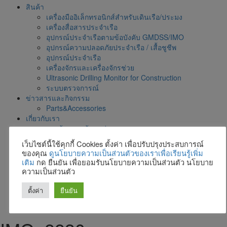
สินค้า
เครื่องมืออิเล็กทรอนิกส์สำหรับเดินเรือ/ประมง
เครื่องสื่อสารประจำเรือ
อุปกรณ์ประจำเรือตามข้อบังคับ GMDSS/IMO
อุปกรณ์ความปลอดภัยประจำเรือ / เสื้อชูชีพ
อุปกรณ์ประจำเรือ
เครื่องจักรและเครื่องจักรช่วย
Ultrasonic Drilling Monitor for Construction
ระบบตรวจการณ์
ข่าวสารและกิจกรรม
Parts&Accessories
เกี่ยวกับเรา
การคุ้มครองข้อมูลส่วนบุคคล
รับสมัครงาน
เว็บไซต์นี้ใช้คุกกี้ Cookies ตั้งค่า เพื่อปรับปรุงประสบการณ์
ตัวแทนผู้ผลิต
ของคุณ
ดูนโยบายความเป็นส่วนตัวของเราเพื่อเรียนรู้เพิ่ม
สาขาและตัวแทน
เติม
กด ยืนยัน เพื่อยอมรับนโยบายความเป็นส่วนตัว นโยบาย
แผนที่ตั้งบริษัท
ความเป็นส่วนตัว
Calendar
โบชัวร์สินค้าและบริการ
ตั้งค่า
ยืนยัน
ติดต่อเรา