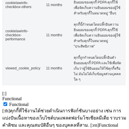
ยินยอมของคุกกี้ PDPA คุกกี้ใช้
cookielawinfo-
11 months
checkbox-others
เพื่อจัดเก็บความยินยอมของผู้ใช้
สำหรับคุกกี้ในหมวดหมู่ "อื่นๆ
คุกกี้นี้กำหนดโดยปลั๊กอินความ
ยินยอมของคุกกี้ PDPA คุกกี้ใช้
cookielawinfo-
checkbox-
11 months
เพื่อจัดเก็บความยินยอมของผู้ใช้
performance
สำหรับคุกกี้ในหมวดหมู่
"ประสิทธิภาพ"
คุกกี้ถูกกำหนดโดยปลั๊กอินคำ
ยินยอมคุกกี้ PDPA และใช้เพื่อจัด
viewed_cookie_policy
11 months
เก็บว่าผู้ใช้ยินยอมให้ใช้คุกกี้หรือ
ไม่ มันไม่ได้เก็บข้อมูลส่วนบุคคล
ใด ๆ
[:]
Functional
Functional
[:th]คุกกี้ที่ใช้งานได้ช่วยดำเนินการฟังก์ชันบางอย่าง เช่น การ
แบ่งปันเนื้อหาของเว็บไซต์บนแพลตฟอร์มโซเชียลมีเดีย รวบรวม
คำติชม และคุณสมบัติอื่นๆ ของบุคคลที่สาม. [:en]Functional