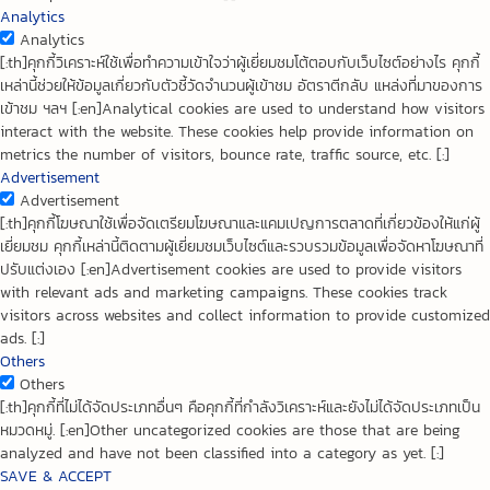
Analytics
Analytics
[:th]คุกกี้วิเคราะห์ใช้เพื่อทำความเข้าใจว่าผู้เยี่ยมชมโต้ตอบกับเว็บไซต์อย่างไร คุกกี้
เหล่านี้ช่วยให้ข้อมูลเกี่ยวกับตัวชี้วัดจำนวนผู้เข้าชม อัตราตีกลับ แหล่งที่มาของการ
เข้าชม ฯลฯ [:en]Analytical cookies are used to understand how visitors
interact with the website. These cookies help provide information on
metrics the number of visitors, bounce rate, traffic source, etc. [:]
Advertisement
Advertisement
[:th]คุกกี้โฆษณาใช้เพื่อจัดเตรียมโฆษณาและแคมเปญการตลาดที่เกี่ยวข้องให้แก่ผู้
เยี่ยมชม คุกกี้เหล่านี้ติดตามผู้เยี่ยมชมเว็บไซต์และรวบรวมข้อมูลเพื่อจัดหาโฆษณาที่
ปรับแต่งเอง [:en]Advertisement cookies are used to provide visitors
with relevant ads and marketing campaigns. These cookies track
visitors across websites and collect information to provide customized
ads. [:]
Others
Others
[:th]คุกกี้ที่ไม่ได้จัดประเภทอื่นๆ คือคุกกี้ที่กำลังวิเคราะห์และยังไม่ได้จัดประเภทเป็น
หมวดหมู่. [:en]Other uncategorized cookies are those that are being
analyzed and have not been classified into a category as yet. [:]
SAVE & ACCEPT