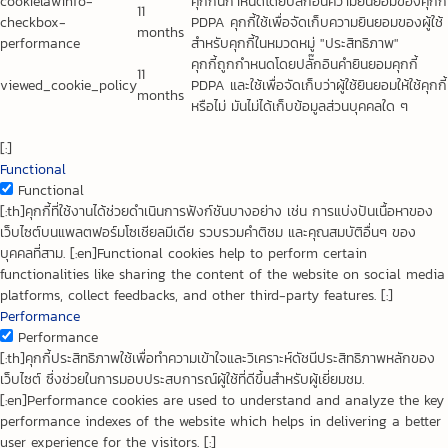
cookielawinfo-
คุกกี้นี้กำหนดโดยปลั๊กอินความยินยอมของคุกกี้
11
checkbox-
PDPA คุกกี้ใช้เพื่อจัดเก็บความยินยอมของผู้ใช้
months
performance
สำหรับคุกกี้ในหมวดหมู่ "ประสิทธิภาพ"
คุกกี้ถูกกำหนดโดยปลั๊กอินคำยินยอมคุกกี้
11
viewed_cookie_policy
PDPA และใช้เพื่อจัดเก็บว่าผู้ใช้ยินยอมให้ใช้คุกกี้
months
หรือไม่ มันไม่ได้เก็บข้อมูลส่วนบุคคลใด ๆ
[:]
Functional
Functional
[:th]คุกกี้ที่ใช้งานได้ช่วยดำเนินการฟังก์ชันบางอย่าง เช่น การแบ่งปันเนื้อหาของ
เว็บไซต์บนแพลตฟอร์มโซเชียลมีเดีย รวบรวมคำติชม และคุณสมบัติอื่นๆ ของ
บุคคลที่สาม. [:en]Functional cookies help to perform certain
functionalities like sharing the content of the website on social media
platforms, collect feedbacks, and other third-party features. [:]
Performance
Performance
[:th]คุกกี้ประสิทธิภาพใช้เพื่อทำความเข้าใจและวิเคราะห์ดัชนีประสิทธิภาพหลักของ
เว็บไซต์ ซึ่งช่วยในการมอบประสบการณ์ผู้ใช้ที่ดีขึ้นสำหรับผู้เยี่ยมชม.
[:en]Performance cookies are used to understand and analyze the key
performance indexes of the website which helps in delivering a better
user experience for the visitors. [:]