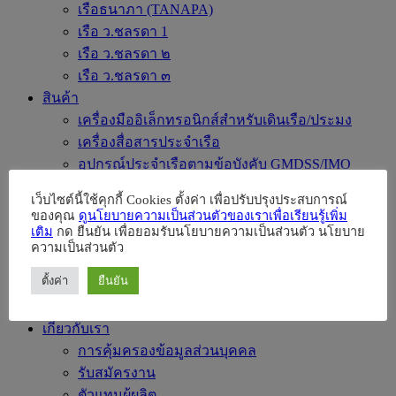
เรือธนาภา (TANAPA)
เรือ ว.ชลรดา 1
เรือ ว.ชลรดา ๒
เรือ ว.ชลรดา ๓
สินค้า
เครื่องมืออิเล็กทรอนิกส์สำหรับเดินเรือ/ประมง
เครื่องสื่อสารประจำเรือ
อุปกรณ์ประจำเรือตามข้อบังคับ GMDSS/IMO
อุปกรณ์ความปลอดภัยประจำเรือ / เสื้อชูชีพ
เว็บไซต์นี้ใช้คุกกี้ Cookies ตั้งค่า เพื่อปรับปรุงประสบการณ์
อุปกรณ์ประจำเรือ
ของคุณ
ดูนโยบายความเป็นส่วนตัวของเราเพื่อเรียนรู้เพิ่ม
เครื่องจักรและเครื่องจักรช่วย
เติม
กด ยืนยัน เพื่อยอมรับนโยบายความเป็นส่วนตัว นโยบาย
ความเป็นส่วนตัว
Ultrasonic Drilling Monitor for Construction
ระบบตรวจการณ์
ตั้งค่า
ยืนยัน
ข่าวสารและกิจกรรม
Parts&Accessories
เกี่ยวกับเรา
การคุ้มครองข้อมูลส่วนบุคคล
รับสมัครงาน
ตัวแทนผู้ผลิต