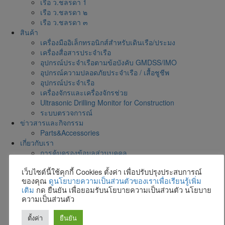
เรือ ว.ชลรดา 1
เรือ ว.ชลรดา ๒
เรือ ว.ชลรดา ๓
สินค้า
เครื่องมืออิเล็กทรอนิกส์สำหรับเดินเรือ/ประมง
เครื่องสื่อสารประจำเรือ
อุปกรณ์ประจำเรือตามข้อบังคับ GMDSS/IMO
อุปกรณ์ความปลอดภัยประจำเรือ / เสื้อชูชีพ
อุปกรณ์ประจำเรือ
เครื่องจักรและเครื่องจักรช่วย
Ultrasonic Drilling Monitor for Construction
ระบบตรวจการณ์
ข่าวสารและกิจกรรม
Parts&Accessories
เกี่ยวกับเรา
การคุ้มครองข้อมูลส่วนบุคคล
รับสมัครงาน
เว็บไซต์นี้ใช้คุกกี้ Cookies ตั้งค่า เพื่อปรับปรุงประสบการณ์
ตัวแทนผู้ผลิต
ของคุณ
ดูนโยบายความเป็นส่วนตัวของเราเพื่อเรียนรู้เพิ่ม
สาขาและตัวแทน
เติม
กด ยืนยัน เพื่อยอมรับนโยบายความเป็นส่วนตัว นโยบาย
แผนที่ตั้งบริษัท
ความเป็นส่วนตัว
Calendar
โบชัวร์สินค้าและบริการ
ตั้งค่า
ยืนยัน
ติดต่อเรา