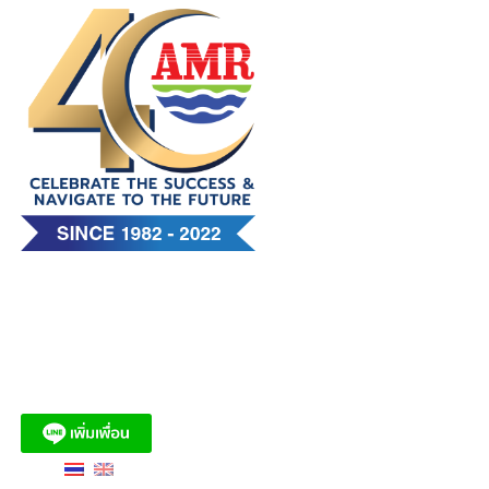
Skip
to
content
บริษัท เอ. แอนด์ มารีน (ไทย)
จำกัด