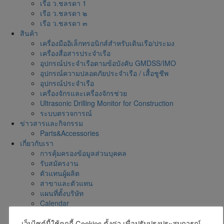
เรือ ว.ชลรดา 1
เรือ ว.ชลรดา ๒
เรือ ว.ชลรดา ๓
สินค้า
เครื่องมืออิเล็กทรอนิกส์สำหรับเดินเรือ/ประมง
เครื่องสื่อสารประจำเรือ
อุปกรณ์ประจำเรือตามข้อบังคับ GMDSS/IMO
อุปกรณ์ความปลอดภัยประจำเรือ / เสื้อชูชีพ
อุปกรณ์ประจำเรือ
เครื่องจักรและเครื่องจักรช่วย
Ultrasonic Drilling Monitor for Construction
ระบบตรวจการณ์
ข่าวสารและกิจกรรม
Parts&Accessories
เกี่ยวกับเรา
การคุ้มครองข้อมูลส่วนบุคคล
รับสมัครงาน
ตัวแทนผู้ผลิต
สาขาและตัวแทน
แผนที่ตั้งบริษัท
Calendar
โบชัวร์สินค้าและบริการ
เว็บไซต์นี้ใช้คุกกี้ Cookies ตั้งค่า เพื่อปรับปรุงประสบการณ์
ติดต่อเรา