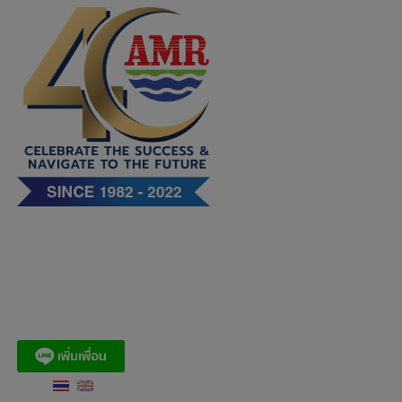
Skip
to
content
บริษัท เอ. แอนด์ มารีน (ไทย)
จำกัด