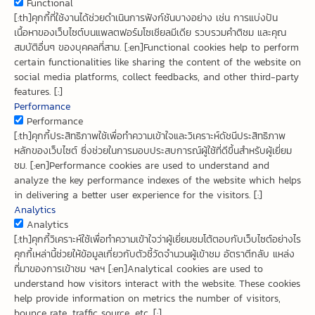
Functional
[:th]คุกกี้ที่ใช้งานได้ช่วยดำเนินการฟังก์ชันบางอย่าง เช่น การแบ่งปัน
เนื้อหาของเว็บไซต์บนแพลตฟอร์มโซเชียลมีเดีย รวบรวมคำติชม และคุณ
สมบัติอื่นๆ ของบุคคลที่สาม. [:en]Functional cookies help to perform
certain functionalities like sharing the content of the website on
social media platforms, collect feedbacks, and other third-party
features. [:]
Performance
Performance
[:th]คุกกี้ประสิทธิภาพใช้เพื่อทำความเข้าใจและวิเคราะห์ดัชนีประสิทธิภาพ
หลักของเว็บไซต์ ซึ่งช่วยในการมอบประสบการณ์ผู้ใช้ที่ดีขึ้นสำหรับผู้เยี่ยม
ชม. [:en]Performance cookies are used to understand and
analyze the key performance indexes of the website which helps
in delivering a better user experience for the visitors. [:]
Analytics
Analytics
[:th]คุกกี้วิเคราะห์ใช้เพื่อทำความเข้าใจว่าผู้เยี่ยมชมโต้ตอบกับเว็บไซต์อย่างไร
คุกกี้เหล่านี้ช่วยให้ข้อมูลเกี่ยวกับตัวชี้วัดจำนวนผู้เข้าชม อัตราตีกลับ แหล่ง
ที่มาของการเข้าชม ฯลฯ [:en]Analytical cookies are used to
understand how visitors interact with the website. These cookies
help provide information on metrics the number of visitors,
bounce rate, traffic source, etc. [:]