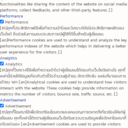
functionalities like sharing the content of the website on social media
platforms, collect feedbacks, and other third-party features. [:]
Performance
Performance
[:th]คุกกี้ประสิทธิภาพใช้เพื่อทำความเข้าใจและวิเคราะห์ดัชนีประสิทธิภาพหลักของ
เว็บไซต์ ซึ่งช่วยในการมอบประสบการณ์ผู้ใช้ที่ดีขึ้นสำหรับผู้เยี่ยมชม.
[:en]Performance cookies are used to understand and analyze the key
performance indexes of the website which helps in delivering a better
user experience for the visitors. [:]
Analytics
Analytics
[:th]คุกกี้วิเคราะห์ใช้เพื่อทำความเข้าใจว่าผู้เยี่ยมชมโต้ตอบกับเว็บไซต์อย่างไร คุกกี้
เหล่านี้ช่วยให้ข้อมูลเกี่ยวกับตัวชี้วัดจำนวนผู้เข้าชม อัตราตีกลับ แหล่งที่มาของการ
เข้าชม ฯลฯ [:en]Analytical cookies are used to understand how visitors
interact with the website. These cookies help provide information on
metrics the number of visitors, bounce rate, traffic source, etc. [:]
Advertisement
Advertisement
[:th]คุกกี้โฆษณาใช้เพื่อจัดเตรียมโฆษณาและแคมเปญการตลาดที่เกี่ยวข้องให้แก่ผู้
เยี่ยมชม คุกกี้เหล่านี้ติดตามผู้เยี่ยมชมเว็บไซต์และรวบรวมข้อมูลเพื่อจัดหาโฆษณาที่
ปรับแต่งเอง [:en]Advertisement cookies are used to provide visitors