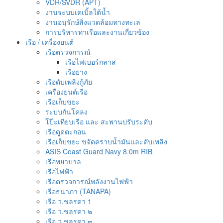
VDR/SVDR (APT)
งานระบบเคเบิ้ลใต้น้ำ
งานอนุรักษ์สิ่งแวดล้อมทางทะเล
การบริหารท่าเรือและงานเกี่ยวข้อง
เรือ / เครื่องยนต์
เรือตรวจการณ์
เรือไฟเบอร์กลาส
เรือยาง
เรือดับเพลิงกู้ภัย
เครื่องยนต์เรือ
เรือเก็บขยะ
ระบบกันโคลง
โป๊ะเทียบเรือ และ สะพานปรับระดับ
เรือดูดตะกอน
เรือเก็บขยะ ขจัดคราบน้ำมันและดับเพลิง
ASIS Coast Guard Navy 8.0m RIB
เรือพยาบาล
เรือไฟฟ้า
เรือตรวจการณ์พลังงานไฟฟ้า
เรือธนาภา (TANAPA)
เรือ ว.ชลรดา 1
เรือ ว.ชลรดา ๒
เรือ ว.ชลรดา ๓