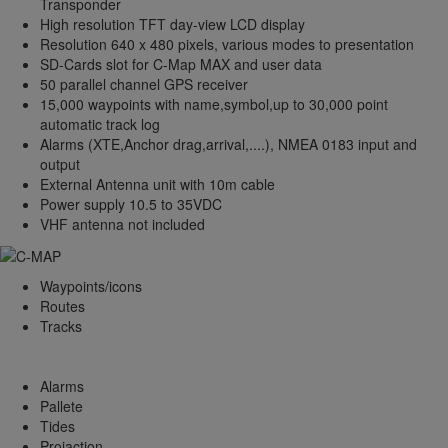
Transponder
High resolution TFT day-view LCD display
Resolution 640 x 480 pixels, various modes to presentation
SD-Cards slot for C-Map MAX and user data
50 parallel channel GPS receiver
15,000 waypoints with name,symbol,up to 30,000 point
automatic track log
Alarms (XTE,Anchor drag,arrival,....), NMEA 0183 input and
output
External Antenna unit with 10m cable
Power supply 10.5 to 35VDC
VHF antenna not included
Waypoints/icons
Routes
Tracks
.
.
Alarms
Pallete
Tides
Projaction