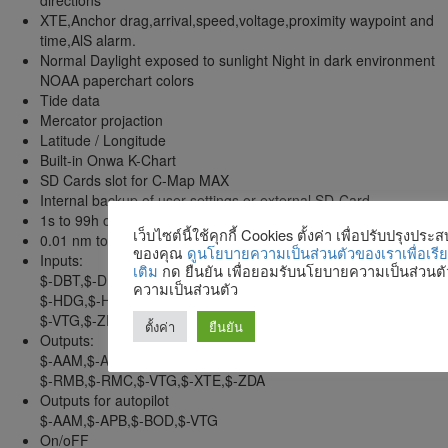
directions
XTE,Anchor drag,arrival,speed,voltage,proximity waypoint and
time,AlS alarm.
Normal Daylight exposed to sunlight Night in dark environment
NOAA paperchart colors
Tide data
Mercator projaction
Latitude / Longitude
Built-in Onwa K-Chart
SD Cards slot for C-Map MAX
Internal backup of user settings,or external SD-Card
1s to 99h or 0.01 nm to 9.99nm
เว็บไซต์นี้ใช้คุกกี้ Cookies ตั้งค่า เพื่อปรับปรุงปร
0.01 nm to 1,000 nm
ของคุณ
ดูนโยบายความเป็นส่วนตัวของเราเพื่อเรียนร
Inputs:
เติม
กด ยืนยัน เพื่อยอมรับนโยบายความเป็นส่วนต
$-DBT,$-DPT,$-GGA,$-GLL,$-GSA,$-GSV
ความเป็นส่วนตัว
$-HDG,$-HDM,$-HDT,$-MTW,$-RMB,$-RMC
$-VTG,$-ZDA,$-VWR,$-VWT,$-MWD,$-VPW
ตั้งค่า
ยืนยัน
Outputs:
$-AAM,$-APB,$-BOD,$-BWC,$-GGA,$-GLL
$-RMB,$-RMC,$-VTG,$-XTE,$-ZDA
Outputs for autopilot
$-AAM,$-APB,$-BOD,$-VTG
On/oFF