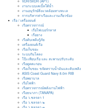
VDR/SVDR (APT)
งานระบบเคเบิ้ลใต้น้ำ
งานอนุรักษ์สิ่งแวดล้อมทางทะเล
การบริหารท่าเรือและงานเกี่ยวข้อง
เรือ / เครื่องยนต์
เรือตรวจการณ์
เรือไฟเบอร์กลาส
เรือยาง
เรือดับเพลิงกู้ภัย
เครื่องยนต์เรือ
เรือเก็บขยะ
ระบบกันโคลง
โป๊ะเทียบเรือ และ สะพานปรับระดับ
เรือดูดตะกอน
เรือเก็บขยะ ขจัดคราบน้ำมันและดับเพลิง
ASIS Coast Guard Navy 8.0m RIB
เรือพยาบาล
เรือไฟฟ้า
เรือตรวจการณ์พลังงานไฟฟ้า
เรือธนาภา (TANAPA)
เรือ ว.ชลรดา 1
เรือ ว.ชลรดา ๒
เรือ ว.ชลรดา ๓