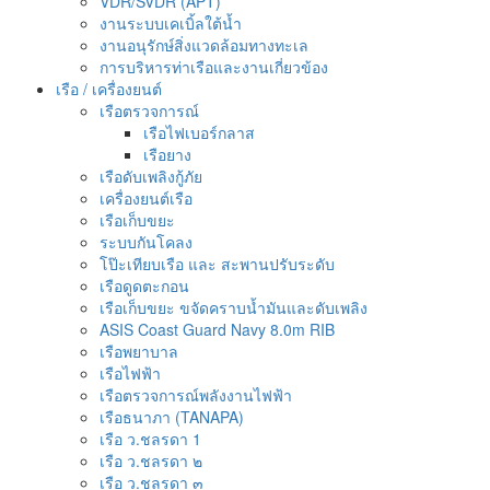
VDR/SVDR (APT)
งานระบบเคเบิ้ลใต้น้ำ
งานอนุรักษ์สิ่งแวดล้อมทางทะเล
การบริหารท่าเรือและงานเกี่ยวข้อง
เรือ / เครื่องยนต์
เรือตรวจการณ์
เรือไฟเบอร์กลาส
เรือยาง
เรือดับเพลิงกู้ภัย
เครื่องยนต์เรือ
เรือเก็บขยะ
ระบบกันโคลง
โป๊ะเทียบเรือ และ สะพานปรับระดับ
เรือดูดตะกอน
เรือเก็บขยะ ขจัดคราบน้ำมันและดับเพลิง
ASIS Coast Guard Navy 8.0m RIB
เรือพยาบาล
เรือไฟฟ้า
เรือตรวจการณ์พลังงานไฟฟ้า
เรือธนาภา (TANAPA)
เรือ ว.ชลรดา 1
เรือ ว.ชลรดา ๒
เรือ ว.ชลรดา ๓