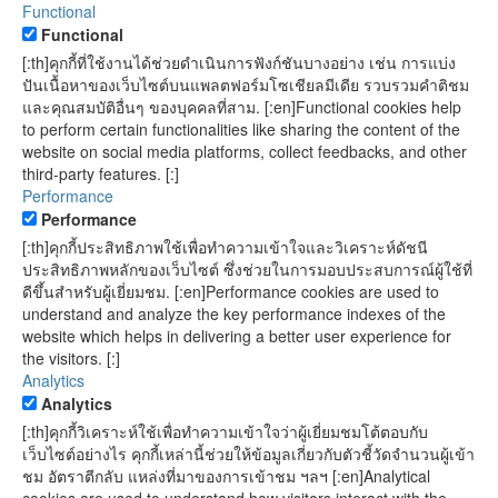
Functional
Functional
[:th]คุกกี้ที่ใช้งานได้ช่วยดำเนินการฟังก์ชันบางอย่าง เช่น การแบ่ง
ปันเนื้อหาของเว็บไซต์บนแพลตฟอร์มโซเชียลมีเดีย รวบรวมคำติชม
และคุณสมบัติอื่นๆ ของบุคคลที่สาม. [:en]Functional cookies help
to perform certain functionalities like sharing the content of the
website on social media platforms, collect feedbacks, and other
third-party features. [:]
Performance
Performance
[:th]คุกกี้ประสิทธิภาพใช้เพื่อทำความเข้าใจและวิเคราะห์ดัชนี
ประสิทธิภาพหลักของเว็บไซต์ ซึ่งช่วยในการมอบประสบการณ์ผู้ใช้ที่
ดีขึ้นสำหรับผู้เยี่ยมชม. [:en]Performance cookies are used to
understand and analyze the key performance indexes of the
website which helps in delivering a better user experience for
the visitors. [:]
Analytics
Analytics
[:th]คุกกี้วิเคราะห์ใช้เพื่อทำความเข้าใจว่าผู้เยี่ยมชมโต้ตอบกับ
เว็บไซต์อย่างไร คุกกี้เหล่านี้ช่วยให้ข้อมูลเกี่ยวกับตัวชี้วัดจำนวนผู้เข้า
ชม อัตราตีกลับ แหล่งที่มาของการเข้าชม ฯลฯ [:en]Analytical
cookies are used to understand how visitors interact with the