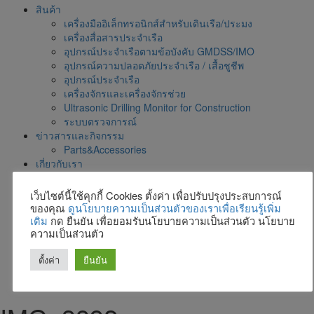
สินค้า
เครื่องมืออิเล็กทรอนิกส์สำหรับเดินเรือ/ประมง
เครื่องสื่อสารประจำเรือ
อุปกรณ์ประจำเรือตามข้อบังคับ GMDSS/IMO
อุปกรณ์ความปลอดภัยประจำเรือ / เสื้อชูชีพ
อุปกรณ์ประจำเรือ
เครื่องจักรและเครื่องจักรช่วย
Ultrasonic Drilling Monitor for Construction
ระบบตรวจการณ์
ข่าวสารและกิจกรรม
Parts&Accessories
เกี่ยวกับเรา
การคุ้มครองข้อมูลส่วนบุคคล
รับสมัครงาน
เว็บไซต์นี้ใช้คุกกี้ Cookies ตั้งค่า เพื่อปรับปรุงประสบการณ์
ตัวแทนผู้ผลิต
ของคุณ
ดูนโยบายความเป็นส่วนตัวของเราเพื่อเรียนรู้เพิ่ม
สาขาและตัวแทน
เติม
กด ยืนยัน เพื่อยอมรับนโยบายความเป็นส่วนตัว นโยบาย
ความเป็นส่วนตัว
แผนที่ตั้งบริษัท
Calendar
ตั้งค่า
ยืนยัน
โบชัวร์สินค้าและบริการ
ติดต่อเรา