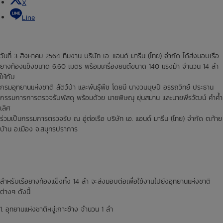
X
Line
วันที่ 3 สิงหาคม 2564 ทีมงาน บริษัท เอ. แอนด์ มารีน (ไทย) จำกัด ได้ส่งมอบเรือ
ยางท้องแข็งขนาด 6.60 เมตร พร้อมเครื่องยนต์ขนาด 140 แรงม้า จำนวน 14 ลำ
ให้กับ
กรมอุทยานแห่งชาติ สัตว์ป่า และพันธุ์พืช โดยมี นางวนบุษป์ อรรถวิทย์ ประธาน
กรรมการการตรวจรับพัสดุ พร้อมด้วย นายพิษณุ ยุ่นสมาน และนายพีรวัฒน์ คำค้ำ
เลิศ
ร่วมเป็นกรรมการตรวจรับ ณ อู่ต่อเรือ บริษัท เอ. แอนด์ มารีน (ไทย) จำกัด ต.ท้าย
บ้าน อ.เมือง จ.สมุทรปราการ
สำหรับเรือยางท้องแข็งทั้ง 14 ลำ จะส่งมอบต่อเพื่อใช้งานไปยังอุทยานแห่งชาติ
ต่างๆ ดังนี้
1. อุทยานแห่งชาติหมู่เกาะช้าง จำนวน 1 ลำ