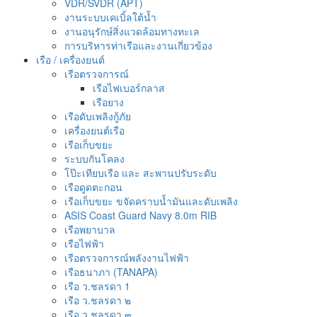
VDR/SVDR (APT)
งานระบบเคเบิ้ลใต้น้ำ
งานอนุรักษ์สิ่งแวดล้อมทางทะเล
การบริหารท่าเรือและงานเกี่ยวข้อง
เรือ / เครื่องยนต์
เรือตรวจการณ์
เรือไฟเบอร์กลาส
เรือยาง
เรือดับเพลิงกู้ภัย
เครื่องยนต์เรือ
เรือเก็บขยะ
ระบบกันโคลง
โป๊ะเทียบเรือ และ สะพานปรับระดับ
เรือดูดตะกอน
เรือเก็บขยะ ขจัดคราบน้ำมันและดับเพลิง
ASIS Coast Guard Navy 8.0m RIB
เรือพยาบาล
เรือไฟฟ้า
เรือตรวจการณ์พลังงานไฟฟ้า
เรือธนาภา (TANAPA)
เรือ ว.ชลรดา 1
เรือ ว.ชลรดา ๒
เรือ ว.ชลรดา ๓