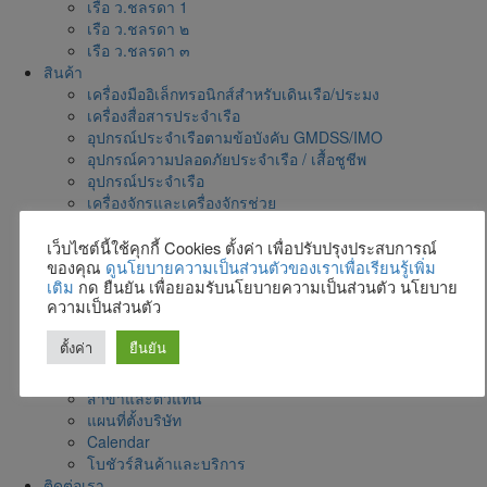
เรือ ว.ชลรดา 1
เรือ ว.ชลรดา ๒
เรือ ว.ชลรดา ๓
สินค้า
เครื่องมืออิเล็กทรอนิกส์สำหรับเดินเรือ/ประมง
เครื่องสื่อสารประจำเรือ
อุปกรณ์ประจำเรือตามข้อบังคับ GMDSS/IMO
อุปกรณ์ความปลอดภัยประจำเรือ / เสื้อชูชีพ
อุปกรณ์ประจำเรือ
เครื่องจักรและเครื่องจักรช่วย
Ultrasonic Drilling Monitor for Construction
ระบบตรวจการณ์
เว็บไซต์นี้ใช้คุกกี้ Cookies ตั้งค่า เพื่อปรับปรุงประสบการณ์
ของคุณ
ดูนโยบายความเป็นส่วนตัวของเราเพื่อเรียนรู้เพิ่ม
ข่าวสารและกิจกรรม
เติม
กด ยืนยัน เพื่อยอมรับนโยบายความเป็นส่วนตัว นโยบาย
Parts&Accessories
ความเป็นส่วนตัว
เกี่ยวกับเรา
การคุ้มครองข้อมูลส่วนบุคคล
ตั้งค่า
ยืนยัน
รับสมัครงาน
ตัวแทนผู้ผลิต
สาขาและตัวแทน
แผนที่ตั้งบริษัท
Calendar
โบชัวร์สินค้าและบริการ
ติดต่อเรา