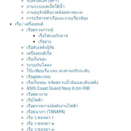
VDR/SVDR (APT)
งานระบบเคเบิ้ลใต้น้ำ
งานอนุรักษ์สิ่งแวดล้อมทางทะเล
การบริหารท่าเรือและงานเกี่ยวข้อง
เรือ / เครื่องยนต์
เรือตรวจการณ์
เรือไฟเบอร์กลาส
เรือยาง
เรือดับเพลิงกู้ภัย
เครื่องยนต์เรือ
เรือเก็บขยะ
ระบบกันโคลง
โป๊ะเทียบเรือ และ สะพานปรับระดับ
เรือดูดตะกอน
เรือเก็บขยะ ขจัดคราบน้ำมันและดับเพลิง
ASIS Coast Guard Navy 8.0m RIB
เรือพยาบาล
เรือไฟฟ้า
เรือตรวจการณ์พลังงานไฟฟ้า
เรือธนาภา (TANAPA)
เรือ ว.ชลรดา 1
เรือ ว.ชลรดา ๒
เรือ ว.ชลรดา ๓