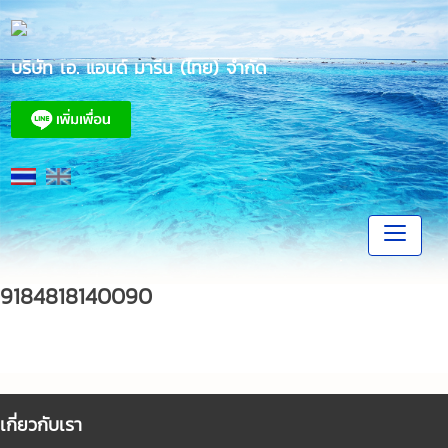
Skip
to
content
บริษัท เอ. แอนด์ มารีน (ไทย) จำกัด
9184818140090
เกี่ยวกับเรา