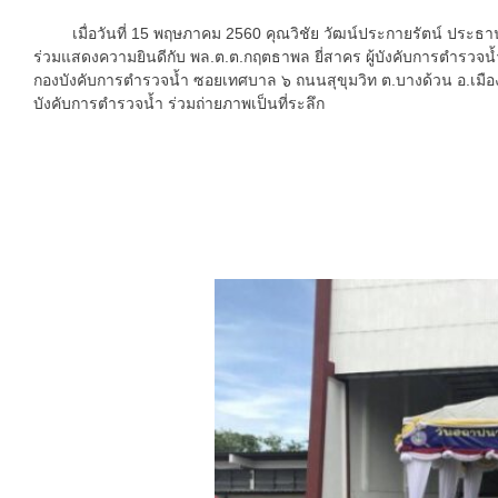
เมื่อวันที่ 15 พฤษภาคม 2560 คุณวิชัย วัฒน์ประกายรัตน์ ประธาน
ร่วมแสดงความยินดีกับ พล.ต.ต.กฤตธาพล ยี่สาคร ผู้บังคับการตำรวจน้
กองบังคับการตำรวจน้ำ ซอยเทศบาล ๖ ถนนสุขุมวิท ต.บางด้วน อ.เมือง จ
บังคับการตำรวจน้ำ ร่วมถ่ายภาพเป็นที่ระลึก