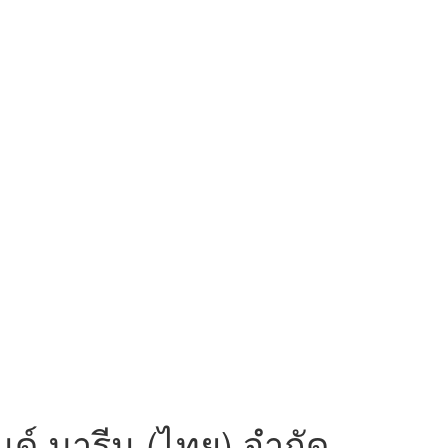
นด์ มารีน (ไทย) จำกัด