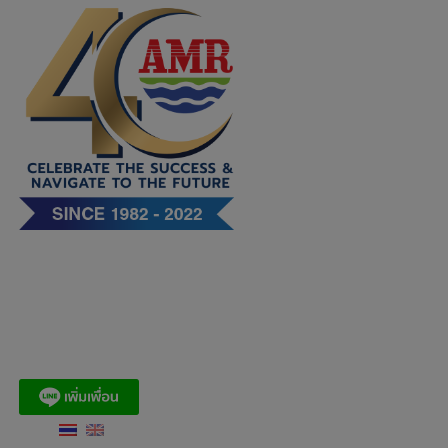
Skip
to
content
บริษัท เอ. แอนด์ มารีน (ไทย)
จำกัด