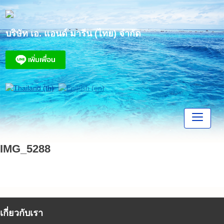
Skip
to
content
บริษัท เอ. แอนด์ มารีน (ไทย) จำกัด
IMG_5288
เกี่ยวกับเรา