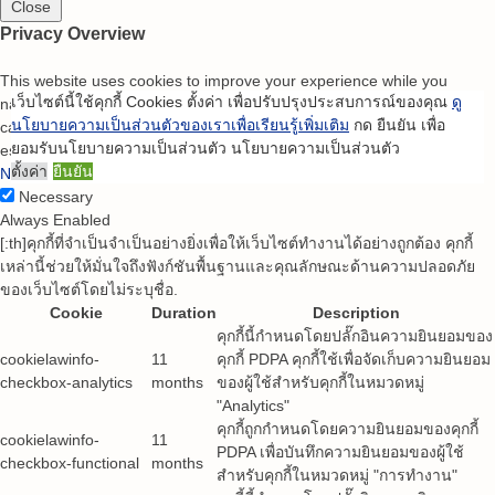
Close
Privacy Overview
This website uses cookies to improve your experience while you
เว็บไซต์นี้ใช้คุกกี้ Cookies ตั้งค่า เพื่อปรับปรุงประสบการณ์ของคุณ
ดู
navigate through the website. Out of these, the cookies that are
นโยบายความเป็นส่วนตัวของเราเพื่อเรียนรู้เพิ่มเติม
กด ยืนยัน เพื่อ
categorized as necessary are stored on your browser as they are
ยอมรับนโยบายความเป็นส่วนตัว นโยบายความเป็นส่วนตัว
essential for the working of basic functionalities of the
...
ตั้งค่า
ยืนยัน
Necessary
Necessary
Always Enabled
[:th]คุกกี้ที่จำเป็นจำเป็นอย่างยิ่งเพื่อให้เว็บไซต์ทำงานได้อย่างถูกต้อง คุกกี้
เหล่านี้ช่วยให้มั่นใจถึงฟังก์ชันพื้นฐานและคุณลักษณะด้านความปลอดภัย
ของเว็บไซต์โดยไม่ระบุชื่อ.
Cookie
Duration
Description
คุกกี้นี้กำหนดโดยปลั๊กอินความยินยอมของ
cookielawinfo-
11
คุกกี้ PDPA คุกกี้ใช้เพื่อจัดเก็บความยินยอม
checkbox-analytics
months
ของผู้ใช้สำหรับคุกกี้ในหมวดหมู่
"Analytics"
คุกกี้ถูกกำหนดโดยความยินยอมของคุกกี้
cookielawinfo-
11
PDPA เพื่อบันทึกความยินยอมของผู้ใช้
checkbox-functional
months
สำหรับคุกกี้ในหมวดหมู่ "การทำงาน"