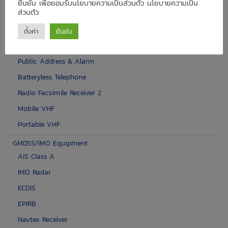
ยืนยัน เพื่อยอมรับนโยบายความเป็นส่วนตัว นโยบายความเป็น
ส่วนตัว
CB Radio
Digital Radio
ตั้งค่า
ยืนยัน
Navtex Receiver
Public Address & Alarm
Batteryless Telephone
Radio Facsimile Receiver 2
Mobile VHF
Portable VHF
GMDSS/IMO Equipment
AIS Class A
IMO Radar
ECDIS
EPIRB
Navtex Receiver