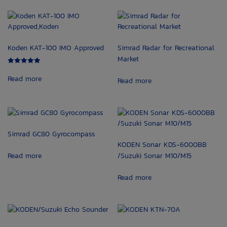
Koden KAT-100 IMO Approved
Simrad Radar for Recreational
Market
Rated
5.00
Read more
Read more
out of 5
Simrad GC80 Gyrocompass
KODEN Sonar KDS-6000BB
Read more
/Suzuki Sonar M10/M15
Read more