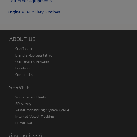
All other equipments
Engine & Auxiliary Engines
ABOUT US
รับสมัครงาน
Brand’s Representative
Out Dealer’s Network
Location
Contact Us
SERVICE
Services and Parts
SR survey
Vessel Monitoring System (VMS)
Internet Vessel Tracking
PurpleTRAC
ช่องทางชำระเงิน