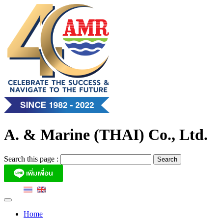
Skip
to
content
A. & Marine (THAI) Co., Ltd.
Search this page :
Home