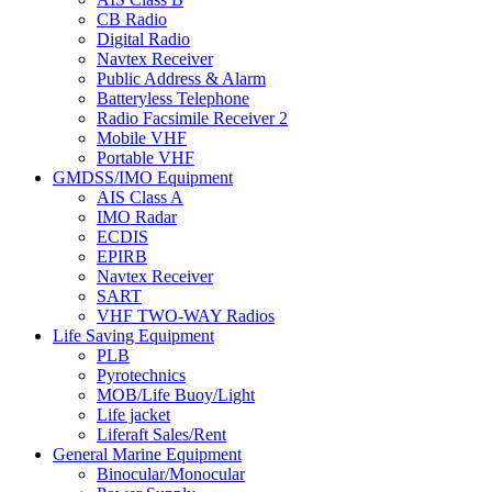
CB Radio
Digital Radio
Navtex Receiver
Public Address & Alarm
Batteryless Telephone
Radio Facsimile Receiver 2
Mobile VHF
Portable VHF
GMDSS/IMO Equipment
AIS Class A
IMO Radar
ECDIS
EPIRB
Navtex Receiver
SART
VHF TWO-WAY Radios
Life Saving Equipment
PLB
Pyrotechnics
MOB/Life Buoy/Light
Life jacket
Liferaft Sales/Rent
General Marine Equipment
Binocular/Monocular