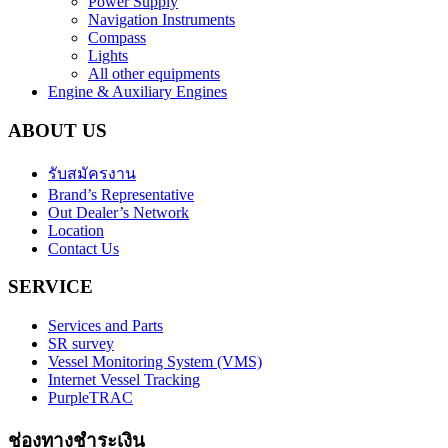
Power Supply
Navigation Instruments
Compass
Lights
All other equipments
Engine & Auxiliary Engines
ABOUT US
รับสมัครงาน
Brand’s Representative
Out Dealer’s Network
Location
Contact Us
SERVICE
Services and Parts
SR survey
Vessel Monitoring System (VMS)
Internet Vessel Tracking
PurpleTRAC
ช่องทางชำระเงิน