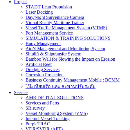
Project
STADT Lean Propulsion
Laser Docking
Day/Night Surveillance Camera
Virtual Reality Maritime Trainer
Vessel Traffic Management System (VTMS)
Port Management Service
SIMULATION & TRAINING SOLUTIONS
Buoy Management
AtoN Management and Monitoring System
Shiplift & Shiptransfer System
Bamboo Wall for Slowing the Impact on Erosion
Artificial Reef
Dredging Services
Corrosion Protection
Business Continuity Management Mobile : BCMM
โป๊ะเทียบเรือ และ สะพานปรับระดับ
Service
AMR DIGITAL SOLUTIONS
Services and Parts
SR survey
Vessel Monitoring System (VMS)
Internet Vessel Tracking
PurpleTRAC
VDR/SVDR (APT)