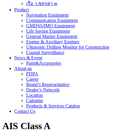
เรือ ว.ชลรดา ๓
Product
Navigation Equipment
Communication Equipment
GMDSS/IMO Equipment
Life Saving Equipment
General Marine Equipment
Engine & Auxiliary Engines
Ultrasonic Drilling Monitor for Construction
Coastal Surveillance
News & Event
Parts&Accessories
About-us
PDPA
Career
Brand’s Representative
Dealer’s Network
Location
Calendar
Products & Services Catalog
Contact Us
AIS Class A