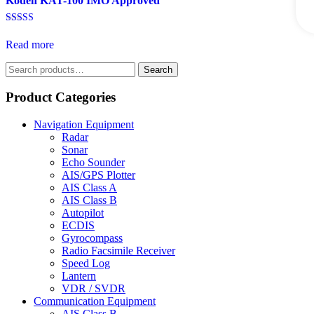
Koden KAT-100 IMO Approved
Rated
5.00
Read more
out of 5
Search
Search
for:
Product Categories
Navigation Equipment
Radar
Sonar
Echo Sounder
AIS/GPS Plotter
AIS Class A
AIS Class B
Autopilot
ECDIS
Gyrocompass
Radio Facsimile Receiver
Speed Log
Lantern
VDR / SVDR
Communication Equipment
AIS Class B