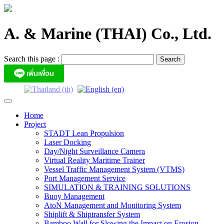
Skip
to
content
A. & Marine (THAI) Co., Ltd.
Search this page :
Home
Project
STADT Lean Propulsion
Laser Docking
Day/Night Surveillance Camera
Virtual Reality Maritime Trainer
Vessel Traffic Management System (VTMS)
Port Management Service
SIMULATION & TRAINING SOLUTIONS
Buoy Management
AtoN Management and Monitoring System
Shiplift & Shiptransfer System
Bamboo Wall for Slowing the Impact on Erosion