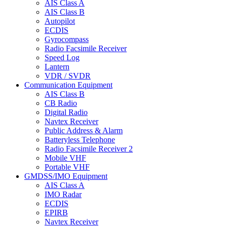
AIS Class A
AIS Class B
Autopilot
ECDIS
Gyrocompass
Radio Facsimile Receiver
Speed Log
Lantern
VDR / SVDR
Communication Equipment
AIS Class B
CB Radio
Digital Radio
Navtex Receiver
Public Address & Alarm
Batteryless Telephone
Radio Facsimile Receiver 2
Mobile VHF
Portable VHF
GMDSS/IMO Equipment
AIS Class A
IMO Radar
ECDIS
EPIRB
Navtex Receiver