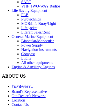
SART
VHF TWO-WAY Radios
Life Saving Equipment
PLB
Pyrotechnics
MOB/Life Buoy/Light
Life jacket
Liferaft Sales/Rent
General Marine Equipment
Binocular/Monocular
Power Supply
Navigation Instruments
Compass
Lights
All other equipments
Engine & Auxiliary Engines
ABOUT US
รับสมัครงาน
Brand’s Representative
Out Dealer’s Network
Location
Contact Us