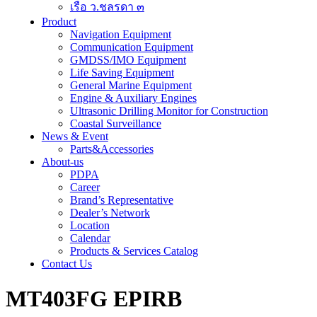
เรือ ว.ชลรดา ๓
Product
Navigation Equipment
Communication Equipment
GMDSS/IMO Equipment
Life Saving Equipment
General Marine Equipment
Engine & Auxiliary Engines
Ultrasonic Drilling Monitor for Construction
Coastal Surveillance
News & Event
Parts&Accessories
About-us
PDPA
Career
Brand’s Representative
Dealer’s Network
Location
Calendar
Products & Services Catalog
Contact Us
MT403FG EPIRB