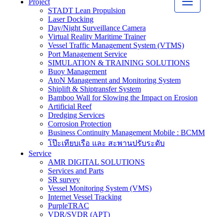
Project
STADT Lean Propulsion
Laser Docking
Day/Night Surveillance Camera
Virtual Reality Maritime Trainer
Vessel Traffic Management System (VTMS)
Port Management Service
SIMULATION & TRAINING SOLUTIONS
Buoy Management
AtoN Management and Monitoring System
Shiplift & Shiptransfer System
Bamboo Wall for Slowing the Impact on Erosion
Artificial Reef
Dredging Services
Corrosion Protection
Business Continuity Management Mobile : BCMM
โป๊ะเทียบเรือ และ สะพานปรับระดับ
Service
AMR DIGITAL SOLUTIONS
Services and Parts
SR survey
Vessel Monitoring System (VMS)
Internet Vessel Tracking
PurpleTRAC
VDR/SVDR (APT)