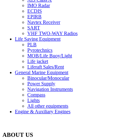
IMO Radar
ECDIS
EPIRB
Navtex Receiver
SART
VHF TWO-WAY Radios
Life Saving Equipment
PLB
Pyrotechnics
MOB/Life Buoy/Light
Life jacket
Liferaft Sales/Rent
General Marine Equipment
Binocular/Monocular
Power Supply
Navigation Instruments
Compass
Lights
All other equipments
Engine & Auxiliary Engines
ABOUT US