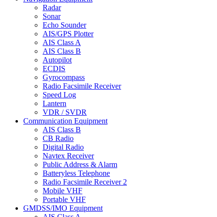
Radar
Sonar
Echo Sounder
AIS/GPS Plotter
AIS Class A
AIS Class B
Autopilot
ECDIS
Gyrocompass
Radio Facsimile Receiver
Speed Log
Lantern
VDR / SVDR
Communication Equipment
AIS Class B
CB Radio
Digital Radio
Navtex Receiver
Public Address & Alarm
Batteryless Telephone
Radio Facsimile Receiver 2
Mobile VHF
Portable VHF
GMDSS/IMO Equipment
AIS Class A