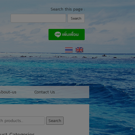
Search this page :
About-us
Contact Us
h
Search
uct Categories