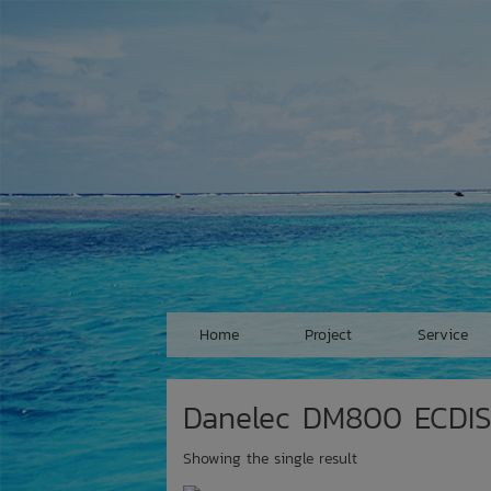
Skip
to
content
Home
Project
Service
Danelec DM800 ECDI
Showing the single result