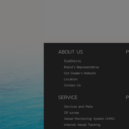
ABOUT US
P
รับสมัครงาน
Brand’s Representative
Out Dealer’s Network
Location
Contact Us
SERVICE
P
Services and Parts
SR survey
Vessel Monitoring System (VMS)
Internet Vessel Tracking