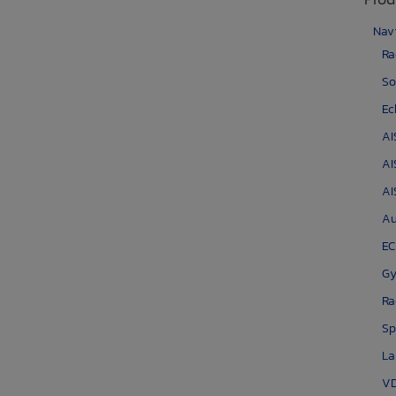
Nav
Ra
So
Ec
AI
AI
AI
Au
EC
Gy
Ra
Sp
La
VD