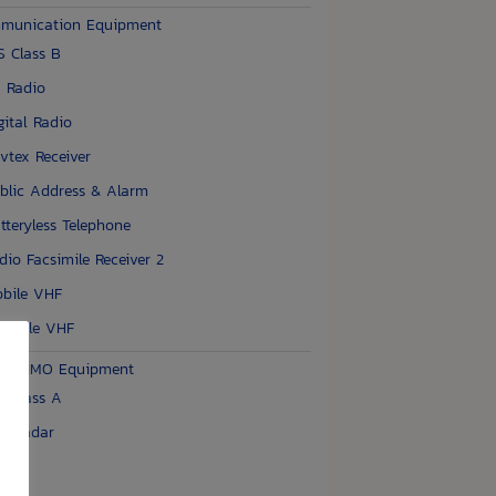
munication Equipment
S Class B
 Radio
gital Radio
vtex Receiver
blic Address & Alarm
tteryless Telephone
dio Facsimile Receiver 2
bile VHF
rtable VHF
SS/IMO Equipment
S Class A
O Radar
DIS