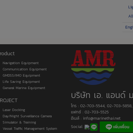
Li
Al
Eng
roduct
Navigation Equipment
Communication Equipment
GMDSS/IMO Equipment
Life Saving Equipment
General Marine Equipment
บริษัท เอ. แอนด์ 
ROJECT
โทร : 02-703-5544, 02-703-5858
Laser Docking
แฟกซ์ : 02-703-5525
Day/Night Surveillance Camera
อีเมล์ :
info@marinethai.net
Simulator & Training
Social :
Vessel Traffic Management System