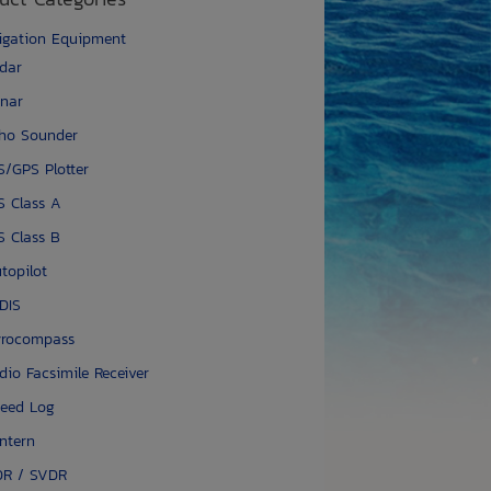
igation Equipment
dar
nar
ho Sounder
S/GPS Plotter
S Class A
S Class B
topilot
DIS
rocompass
dio Facsimile Receiver
eed Log
ntern
R / SVDR