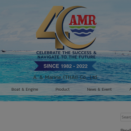
A. & Marine (THAI) Co., Ltd.
Boat & Engine
Product
News & Event
S
Searc
for:
Prod