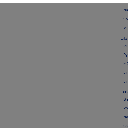
EP
Na
S
VH
Lif
P
Py
MO
Li
Li
Gen
Bi
Po
Na
C