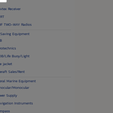
IRB
vtex Receiver
ART
F TWO-WAY Radios
e Saving Equipment
LB
rotechnics
B/Life Buoy/Light
fe jacket
feraft Sales/Rent
eral Marine Equipment
nocular/Monocular
wer Supply
vigation Instruments
ompass