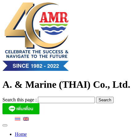
Skip
to
content
A. & Marine (THAI) Co., Ltd.
Search this page :
Home