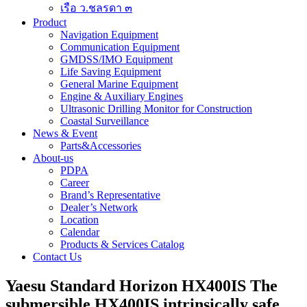
เรือ ว.ชลรดา ๓
Product
Navigation Equipment
Communication Equipment
GMDSS/IMO Equipment
Life Saving Equipment
General Marine Equipment
Engine & Auxiliary Engines
Ultrasonic Drilling Monitor for Construction
Coastal Surveillance
News & Event
Parts&Accessories
About-us
PDPA
Career
Brand’s Representative
Dealer’s Network
Location
Calendar
Products & Services Catalog
Contact Us
Yaesu Standard Horizon HX400IS The
submersible HX400IS intrinsically safe