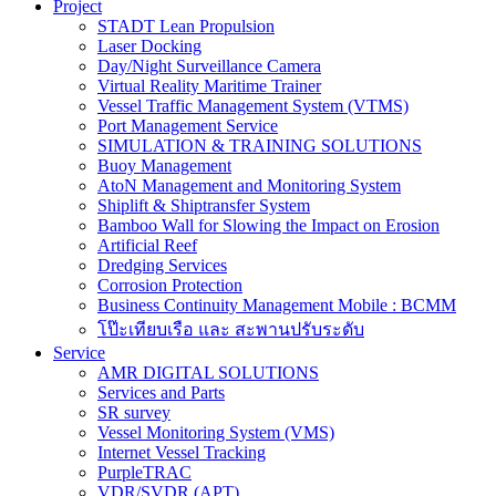
Project
STADT Lean Propulsion
Laser Docking
Day/Night Surveillance Camera
Virtual Reality Maritime Trainer
Vessel Traffic Management System (VTMS)
Port Management Service
SIMULATION & TRAINING SOLUTIONS
Buoy Management
AtoN Management and Monitoring System
Shiplift & Shiptransfer System
Bamboo Wall for Slowing the Impact on Erosion
Artificial Reef
Dredging Services
Corrosion Protection
Business Continuity Management Mobile : BCMM
โป๊ะเทียบเรือ และ สะพานปรับระดับ
Service
AMR DIGITAL SOLUTIONS
Services and Parts
SR survey
Vessel Monitoring System (VMS)
Internet Vessel Tracking
PurpleTRAC
VDR/SVDR (APT)