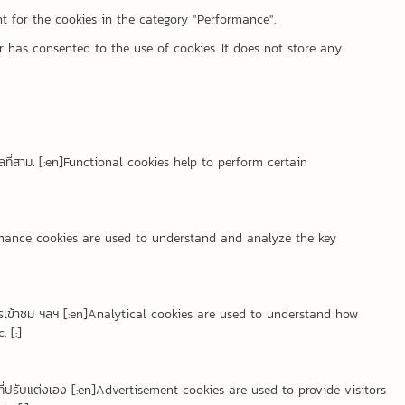
t for the cookies in the category "Performance".
 has consented to the use of cookies. It does not store any
คคลที่สาม. [:en]Functional cookies help to perform certain
n]Performance cookies are used to understand and analyze the key
ี่มาของการเข้าชม ฯลฯ [:en]Analytical cookies are used to understand how
 [:]
ฆษณาที่ปรับแต่งเอง [:en]Advertisement cookies are used to provide visitors