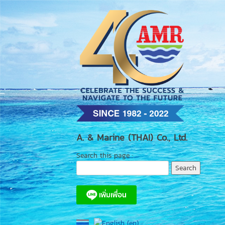
Skip
to
content
A. & Marine (THAI) Co., Ltd.
Search this page :