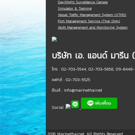
Day/Night Surveillance Camera
Simulator & Training
Vessel Traffic Management System (VTMS)
Port Management Service (Thai Only)
AtoN Management and Monitoring System
บริษัท เอ. แอนด์ มารีน 
โทร : 02-703-5544, 02-703-5858, 09-8448-
แฟกซ์ : 02-703-5525
อีเมล์ :
info@marinethai.net
Social :
2016 Marinethai.net. All Rights Reserved