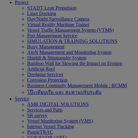
Project
STADT Lean Propulsion
Laser Docking
Day/Night Surveillance Camera
Virtual Reality Maritime Trainer
Vessel Traffic Management System (VTMS)
Port Management Service
SIMULATION & TRAINING SOLUTIONS
Buoy Management
AtoN Management and Monitoring System
Shiplift & Shiptransfer System
Bamboo Wall for Slowing the Impact on Erosion
Artificial Reef
Dredging Services
Corrosion Protection
Business Continuity Management Mobile : BCMM
โป๊ะเทียบเรือ และ สะพานปรับระดับ
Service
AMR DIGITAL SOLUTIONS
Services and Parts
SR survey
Vessel Monitoring System (VMS)
Internet Vessel Tracking
PurpleTRAC
VDR/SVDR (APT)