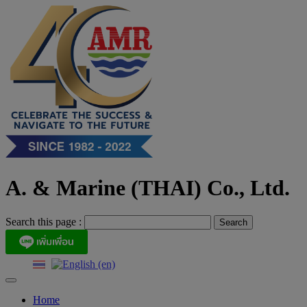
Skip
to
content
A. & Marine (THAI) Co., Ltd.
Search this page :
Home