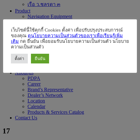
เรือ ว.ชลรดา ๓
Product
Navigation Equipment
Communication Equipment
GMDSS/IMO Equipment
เว็บไซต์นี้ใช้คุกกี้ Cookies ตั้งค่า เพื่อปรับปรุงประสบการณ์
Life Saving Equipment
ของคุณ
ดูนโยบายความเป็นส่วนตัวของเราเพื่อเรียนรู้เพิ่ม
General Marine Equipment
เติม
กด ยืนยัน เพื่อยอมรับนโยบายความเป็นส่วนตัว นโยบาย
Engine & Auxiliary Engines
ความเป็นส่วนตัว
Ultrasonic Drilling Monitor for Construction
Coastal Surveillance
ตั้งค่า
ยืนยัน
News & Event
Parts&Accessories
About-us
PDPA
Career
Brand’s Representative
Dealer’s Network
Location
Calendar
Products & Services Catalog
Contact Us
17