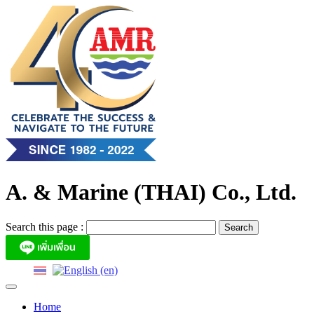
Skip
to
content
A. & Marine (THAI) Co., Ltd.
Search this page :
Home