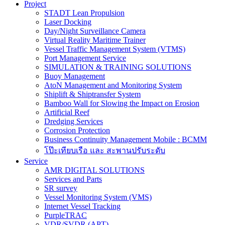
Project
STADT Lean Propulsion
Laser Docking
Day/Night Surveillance Camera
Virtual Reality Maritime Trainer
Vessel Traffic Management System (VTMS)
Port Management Service
SIMULATION & TRAINING SOLUTIONS
Buoy Management
AtoN Management and Monitoring System
Shiplift & Shiptransfer System
Bamboo Wall for Slowing the Impact on Erosion
Artificial Reef
Dredging Services
Corrosion Protection
Business Continuity Management Mobile : BCMM
โป๊ะเทียบเรือ และ สะพานปรับระดับ
Service
AMR DIGITAL SOLUTIONS
Services and Parts
SR survey
Vessel Monitoring System (VMS)
Internet Vessel Tracking
PurpleTRAC
VDR/SVDR (APT)