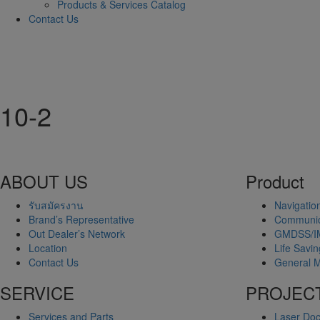
Products & Services Catalog
Contact Us
10-2
ABOUT US
Product
รับสมัครงาน
Navigatio
Brand’s Representative
Communic
Out Dealer’s Network
GMDSS/I
Location
Life Savi
Contact Us
General M
SERVICE
PROJEC
Services and Parts
Laser Doc