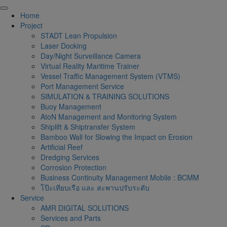
Skip
to
Home
content
Project
STADT Lean Propulsion
Laser Docking
Day/Night Surveillance Camera
Virtual Reality Maritime Trainer
Vessel Traffic Management System (VTMS)
Port Management Service
SIMULATION & TRAINING SOLUTIONS
Buoy Management
AtoN Management and Monitoring System
Shiplift & Shiptransfer System
Bamboo Wall for Slowing the Impact on Erosion
Artificial Reef
Dredging Services
Corrosion Protection
Business Continuity Management Mobile : BCMM
โป๊ะเทียบเรือ และ สะพานปรับระดับ
Service
AMR DIGITAL SOLUTIONS
Services and Parts