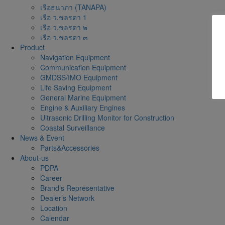
เรือธนาภา (TANAPA)
เรือ ว.ชลรดา 1
เรือ ว.ชลรดา ๒
เรือ ว.ชลรดา ๓
Product
Navigation Equipment
Communication Equipment
GMDSS/IMO Equipment
Life Saving Equipment
General Marine Equipment
Engine & Auxiliary Engines
Ultrasonic Drilling Monitor for Construction
Coastal Surveillance
News & Event
Parts&Accessories
About-us
PDPA
Career
Brand’s Representative
Dealer’s Network
Location
Calendar