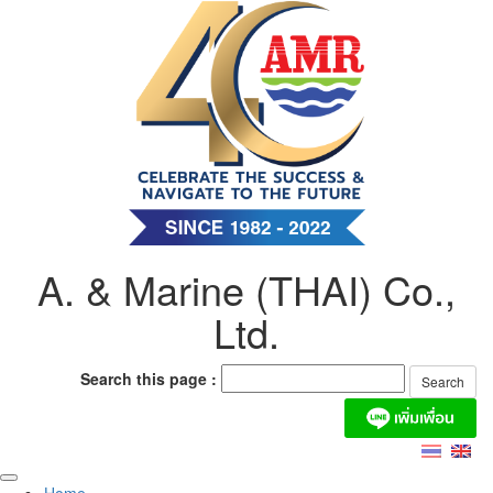
Skip
to
content
A. & Marine (THAI) Co.,
Ltd.
Search this page :
Home