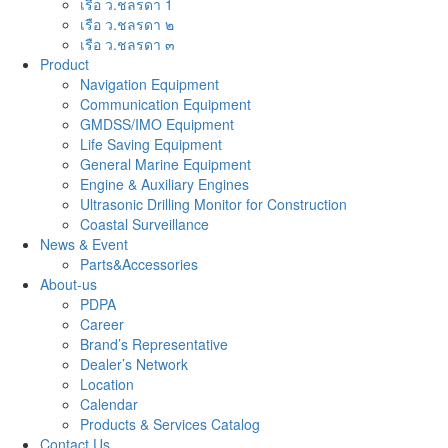
เรือ ว.ชลรดา 1
เรือ ว.ชลรดา ๒
เรือ ว.ชลรดา ๓
Product
Navigation Equipment
Communication Equipment
GMDSS/IMO Equipment
Life Saving Equipment
General Marine Equipment
Engine & Auxiliary Engines
Ultrasonic Drilling Monitor for Construction
Coastal Surveillance
News & Event
Parts&Accessories
About-us
PDPA
Career
Brand’s Representative
Dealer’s Network
Location
Calendar
Products & Services Catalog
Contact Us